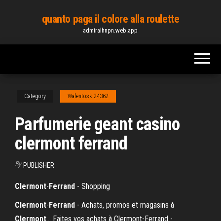
Skip
quanto paga il colore alla roulette
to
admiralhnpn.web.app
the
content
Category
Walentoski24362
Parfumerie geant casino
clermont ferrand
By
PUBLISHER
Clermont
-
Ferrand
- Shopping
Clermont
-
Ferrand
- Achats, promos et magasins à
Clermont
… Faites vos achats à Clermont-Ferrand -