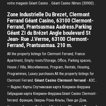
votre magasin Géant Casino .. Géant Casino Nîmes (30900) ..
Zone Industrielle Du Brezet, Clermont
Ferrand Géant Casino, 63100 Clermont-
Ferrand, Prantsusmaa Aadress.Parking
Géant ZI du Brézet Angle boulevard St
Jean- Rue J.Verrne, 63100 Clermont-
Ferrand, Prantsusmaa. 210 m.
All the property listings for Clermont Ferrand, France:
Apartment, Empty room/Storage, Office, Parking spaces,
House / Villa, Miscellaneous, Program, Rentals, Housing,
Programmes, Luxury purchases.All the property listings for
Clermont Ferrand.
Géant
Casino
Clermont
-
ferrand
- АЗС...
— Яндекс.Карты Спутниковая карта Клермон-Феррана
Гибридная карта Клермон-Феррана.Géant Casino Clermont-
ferrand. Франция, Овернь-Рона-Альпы, Пюи-де-Дом,