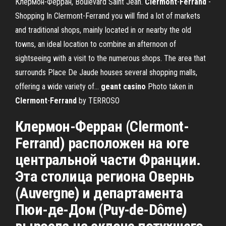
Клермон-Ферран, Boulevard Saint Jean.
Clermont
-
Ferrand
-
Shopping In Clermont-Ferrand you will find a lot of markets
and traditional shops, mainly located in or nearby the old
towns, an ideal location to combine an afternoon of
sightseeing with a visit to the numerous shops. The area that
surrounds Place De Jaude houses several shopping malls,
offering a wide variety of...
geant
casino
Photo taken in
Clermont
-
Ferrand
by TERROSO
Клермон-Ферран (Clermont-
Ferrand) расположен на юге
центральной части Франции.
Эта столица региона Овернь
(Auvergne) и департамента
Пюи-де-Дом (Puy-de-Dôme)